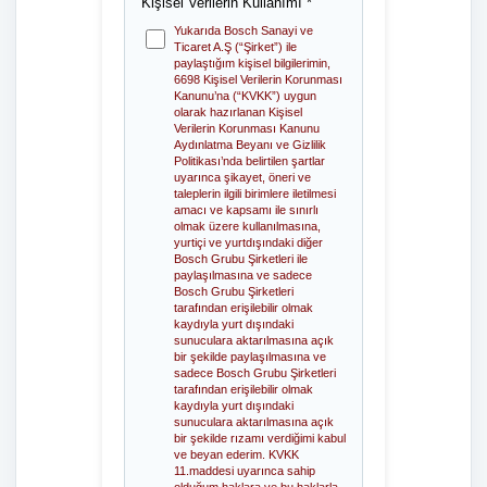
Kişisel Verilerin Kullanımı *
Yukarıda Bosch Sanayi ve
Ticaret A.Ş (“Şirket”) ile
paylaştığım kişisel bilgilerimin,
6698 Kişisel Verilerin Korunması
Kanunu’na (“KVKK”) uygun
olarak hazırlanan Kişisel
Verilerin Korunması Kanunu
Aydınlatma Beyanı ve Gizlilik
Politikası’nda belirtilen şartlar
uyarınca şikayet, öneri ve
taleplerin ilgili birimlere iletilmesi
amacı ve kapsamı ile sınırlı
olmak üzere kullanılmasına,
yurtiçi ve yurtdışındaki diğer
Bosch Grubu Şirketleri ile
paylaşılmasına ve sadece
Bosch Grubu Şirketleri
tarafından erişilebilir olmak
kaydıyla yurt dışındaki
sunuculara aktarılmasına açık
bir şekilde paylaşılmasına ve
sadece Bosch Grubu Şirketleri
tarafından erişilebilir olmak
kaydıyla yurt dışındaki
sunuculara aktarılmasına açık
bir şekilde rızamı verdiğimi kabul
ve beyan ederim. KVKK
11.maddesi uyarınca sahip