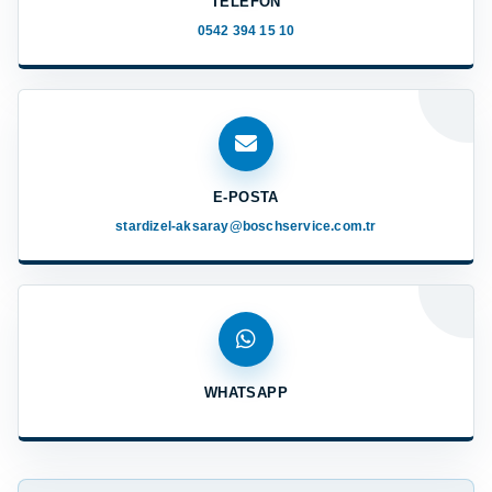
TELEFON
0542 394 15 10
E-POSTA
stardizel-aksaray@boschservice.com.tr
WHATSAPP