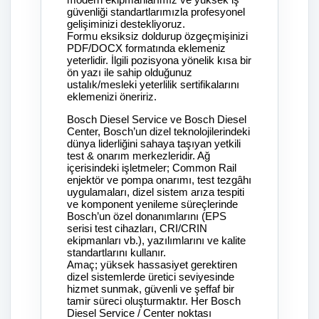
güvenliği standartlarımızla profesyonel
gelişiminizi destekliyoruz.
Formu eksiksiz doldurup özgeçmişinizi
PDF/DOCX formatında eklemeniz
yeterlidir. İlgili pozisyona yönelik kısa bir
ön yazı ile sahip olduğunuz
ustalık/mesleki yeterlilik sertifikalarını
eklemenizi öneririz.
Bosch Diesel Service ve Bosch Diesel
Center, Bosch’un dizel teknolojilerindeki
dünya liderliğini sahaya taşıyan yetkili
test & onarım merkezleridir. Ağ
içerisindeki işletmeler; Common Rail
enjektör ve pompa onarımı, test tezgâhı
uygulamaları, dizel sistem arıza tespiti
ve komponent yenileme süreçlerinde
Bosch’un özel donanımlarını (EPS
serisi test cihazları, CRI/CRIN
ekipmanları vb.), yazılımlarını ve kalite
standartlarını kullanır.
Amaç; yüksek hassasiyet gerektiren
dizel sistemlerde üretici seviyesinde
hizmet sunmak, güvenli ve şeffaf bir
tamir süreci oluşturmaktır. Her Bosch
Diesel Service / Center noktası